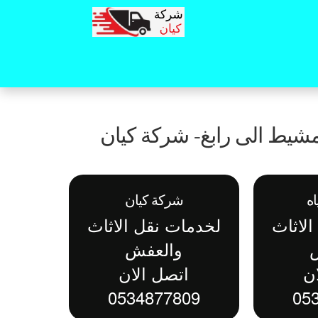
ط الى رابغ- شركة كيان
ه
شركة كيان
لاثاث
لخدمات نقل الاثاث
والعفش
ن
اتصل الان
0534877809
05