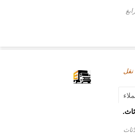
ابغ
نقل
ملاء
اث.
اثاث