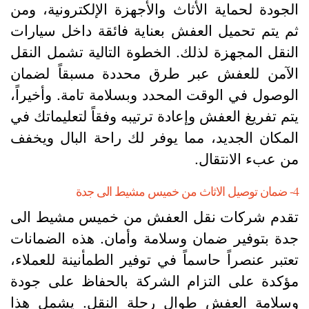
لجودة لحماية الأثاث والأجهزة الإلكترونية، ومن
م يتم تحميل العفش بعناية فائقة داخل سيارات
لنقل المجهزة لذلك. الخطوة التالية تشمل النقل
لآمن للعفش عبر طرق محددة مسبقاً لضمان
لوصول في الوقت المحدد وبسلامة تامة. وأخيراً،
تم تفريغ العفش وإعادة ترتيبه وفقاً لتعليماتك في
لمكان الجديد، مما يوفر لك راحة البال ويخفف
ن عبء الانتقال.
يس مشيط الى جدة
قدم شركات نقل العفش من خميس مشيط الى
دة بتوفير ضمان وسلامة وأمان. هذه الضمانات
عتبر عنصراً حاسماً في توفير الطمأنينة للعملاء،
ؤكدة على التزام الشركة بالحفاظ على جودة
سلامة العفش طوال رحلة النقل. يشمل هذا