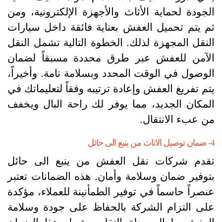
لجودة لحماية الأثاث والأجهزة الإلكترونية، ومن
م يتم تحميل العفش بعناية فائقة داخل سيارات
لنقل المجهزة لذلك. الخطوة التالية تشمل النقل
لآمن للعفش عبر طرق محددة مسبقاً لضمان
لوصول في الوقت المحدد وبسلامة تامة. وأخيراً،
تم تفريغ العفش وإعادة ترتيبه وفقاً لتعليماتك في
لمكان الجديد، مما يوفر لك راحة البال ويخفف
ن عبء الانتقال.
ينبع الى حائل
قدم شركات نقل العفش من ينبع الى حائل
توفير ضمان وسلامة وأمان. هذه الضمانات تعتبر
نصراً حاسماً في توفير الطمأنينة للعملاء، مؤكدة
لى التزام الشركة بالحفاظ على جودة وسلامة
لعفش طوال رحلة النقل. يشمل هذا الضمان