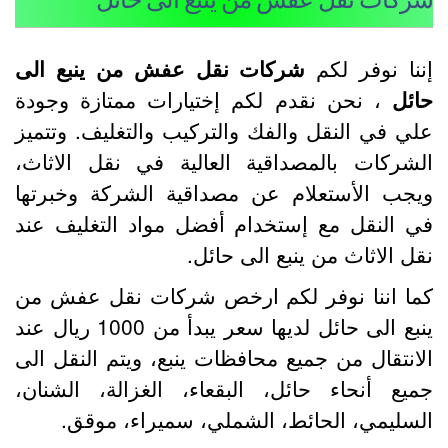
ننا نوفر لكم
شركات نقل عفش من ينبع الى
ائل
، نحن نقدم لكم إختيارات ممتازة وجودة
لي في النقل والفك والتركيب والتغليف. وتتميز
لشركات بالمصداقية العالية في نقل الاثاث،
يجب الأستعلام عن مصداقية الشركة وخبرتها
ي النقل مع إستخدام أفضل مواد التغليف عند
قل الاثاث من ينبع الى حائل.
ما اننا نوفر لكم ارخص شركات نقل عفش من
ينبع الى حائل لديها سعر يبدأ من 1000 ريال عند
لانتقال من جميع محافظات ينبع، ويتم النقل الى
ميع أنحاء حائل، البقعاء، الغزالة، الشنان،
لسليمي، الحائط، الشملي، سميراء، موقق.