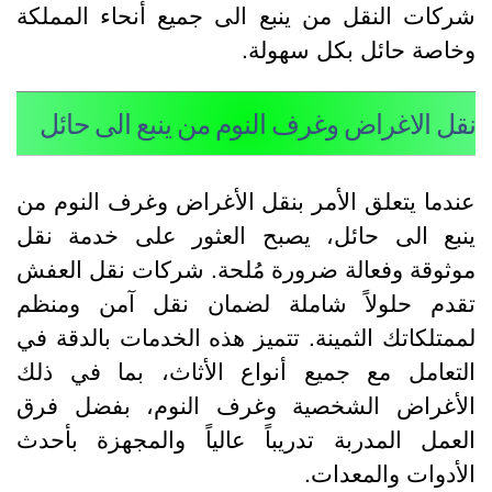
ركات النقل من ينبع الى جميع أنحاء المملكة
خاصة حائل بكل سهولة.
قل الاغراض وغرف النوم من ينبع الى حائل
ندما يتعلق الأمر بنقل الأغراض وغرف النوم من
نبع الى حائل، يصبح العثور على خدمة نقل
وثوقة وفعالة ضرورة مُلحة. شركات نقل العفش
قدم حلولاً شاملة لضمان نقل آمن ومنظم
ممتلكاتك الثمينة. تتميز هذه الخدمات بالدقة في
لتعامل مع جميع أنواع الأثاث، بما في ذلك
لأغراض الشخصية وغرف النوم، بفضل فرق
لعمل المدربة تدريباً عالياً والمجهزة بأحدث
لأدوات والمعدات.