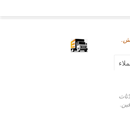
فش.
ملاء
اثاث
ين.