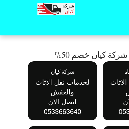
ركة كيان خصم 50%
ه
شركة كيان
لاثاث
لخدمات نقل الاثاث
والعفش
ن
اتصل الان
0533663640
05