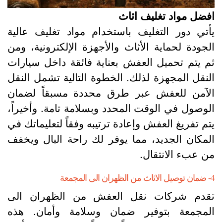
فضل مواد تغليف اثاث
أتي دور التغليف باستخدام مواد تغليف عالية
لجودة لحماية الأثاث والأجهزة الإلكترونية، ومن
م يتم تحميل العفش بعناية فائقة داخل سيارات
لنقل المجهزة لذلك. الخطوة التالية تشمل النقل
لآمن للعفش عبر طرق محددة مسبقاً لضمان
لوصول في الوقت المحدد وبسلامة تامة. وأخيراً،
تم تفريغ العفش وإعادة ترتيبه وفقاً لتعليماتك في
لمكان الجديد، مما يوفر لك راحة البال ويخفف
ن عبء الانتقال.
هران الى المجمعة
قدم شركات نقل العفش من الظهران الى
لمجمعة بتوفير ضمان وسلامة وأمان. هذه